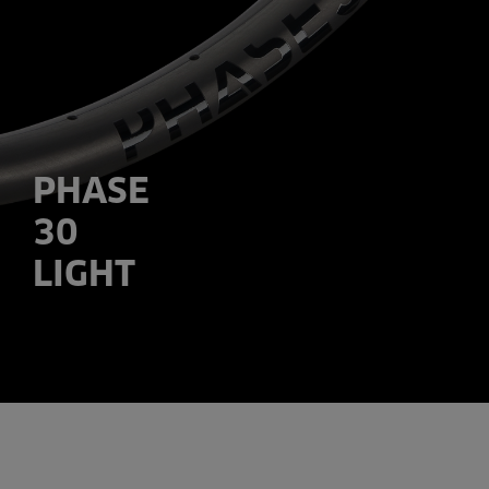
PHASE
30
LIGHT