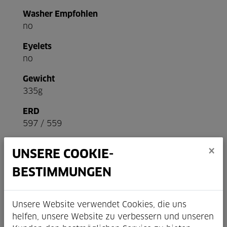
Washer Empfohlen
no
Eyelets
no
Gewicht
335g
ERD
597 / 559
×
UNSERE COOKIE-
BESTIMMUNGEN
Unsere Website verwendet Cookies, die uns
helfen, unsere Website zu verbessern und unseren