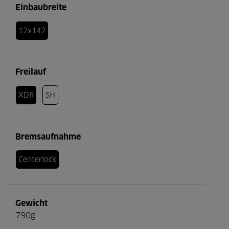
Einbaubreite
12x142
Freilauf
XDR
SH
Bremsaufnahme
Centerlock
Gewicht
790g