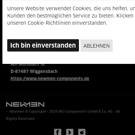
B2B Shop
OEM Portal
Widerrufsbelehrung
AGB
MG-Components GmbH & Co. KG
Am Mühlbach 5c
D-87487 Wiggensbach
https://www.newmen-components.de
Newmen © Copyright - 2025
MG-Components GmbH & Co. KG
- All
Rights Reserved