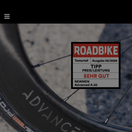
ENG
.
DE