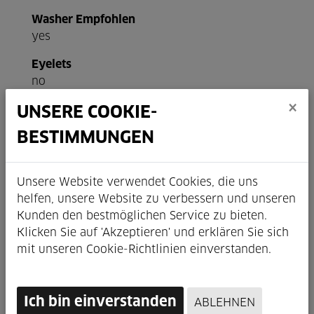
Washer Empfohlen
yes
Eyelets
no
×
Gewicht
UNSERE COOKIE-
560g
BESTIMMUNGEN
ERD
599 / 561
Unsere Website verwendet Cookies, die uns
helfen, unsere Website zu verbessern und unseren
Kunden den bestmöglichen Service zu bieten.
Klicken Sie auf 'Akzeptieren' und erklären Sie sich
mit unseren Cookie-Richtlinien einverstanden.
Ich bin einverstanden
ABLEHNEN