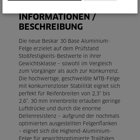
TECHNISCHE
INFORMATIONEN /
BESCHREIBUNG
Die neue Beskar 30 Base Aluminium-
Felge erzielet auf dem Prüfstand
Stoßfestigkeits-Bestwerte in ihrer
Gewichtsklasse – sowohl im Vergleich
zum Vorgänger als auch zur Konkurrenz.
Die hochwertige, geschweißte MTB-Felge
mit konkurrenzloser Stabilität eignet sich
perfekt für Reifenbreiten von 2,3“ bis
2,6“. 30 mm Innenbreite erlauben geringe
Luftdrücke und durch die enorme
Dellenresistenz – aufgrund der nochmals
optimierten ausgestellten Felgenflanken
– eignet sich die Highend-Aluminium-
Felge für gewichtsoptimierte Trailbikes