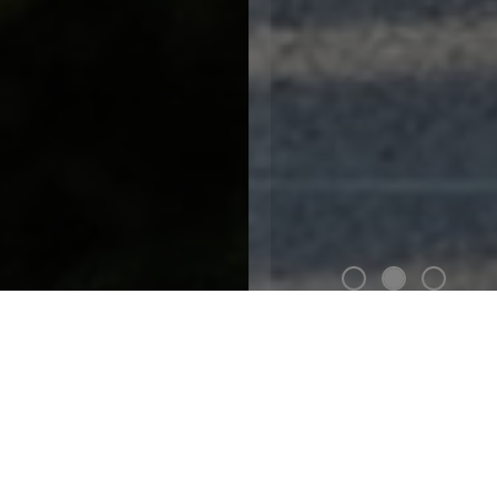
UNSERE LAUFRÄDER
Von den härtesten Trails der Downhill Worldcups