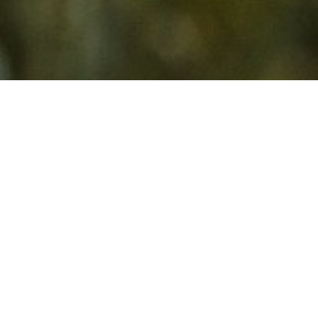
WIR SIND NERDS,
ROADIES, FULL SENDERS,
COFFEE RIDERS.
Egal welcher Style, jeder ist willkommen. Wir lieben
unseren Sport und das treibt uns pausenlos voran.
Wir entwickeln, testen, fahren, optimieren. Und das
machen wir verdammt gut.