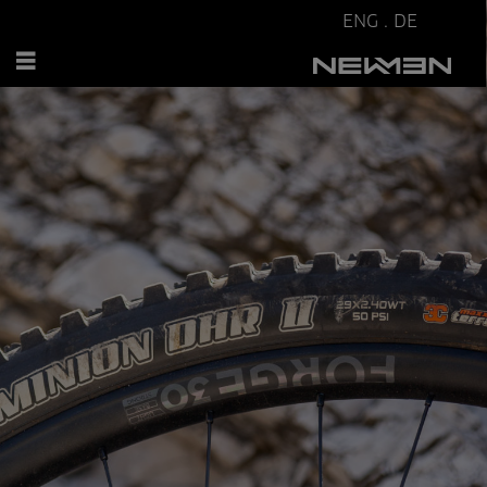
ENG
.
DE