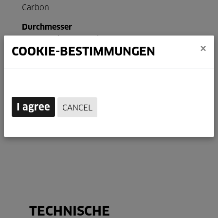
Carbon
Durchmesser
27,2mm / 30,9mm / 31,6mm
×
COOKIE-BESTIMMUNGEN
Gewicht
215g / 230g / 242g
Länge
350mm / 430mm
I agree
CANCEL
TECHNISCHE