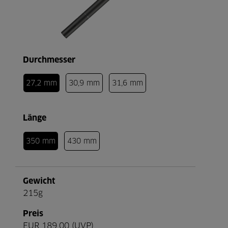
Durchmesser
27,2 mm
30,9 mm
31,6 mm
Länge
350 mm
430 mm
Gewicht
215g
Preis
EUR 189,00 (UVP)