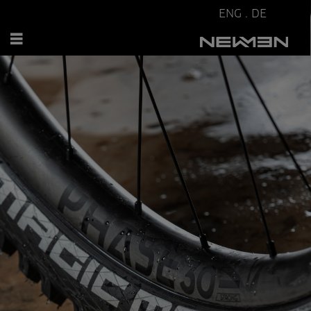
ENG
.
DE