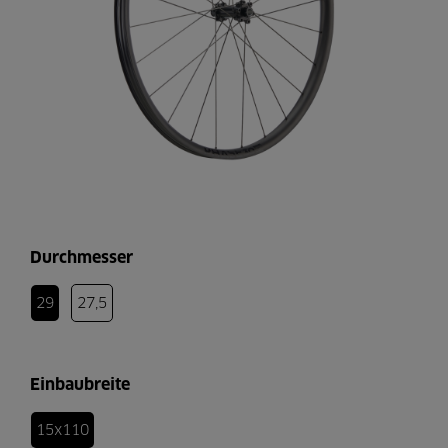
Durchmesser
29
27,5
Einbaubreite
15x110