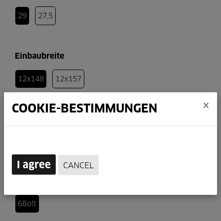
29
27,5
Einbaubreite
12x148
12x157
×
COOKIE-BESTIMMUNGEN
Freilauf
XD
Microspline
SH
I agree
CANCEL
Bremsaufnahme
6Bolt