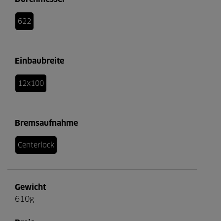
622
I agree
CANCEL
Einbaubreite
12x100
Bremsaufnahme
Centerlock
Gewicht
610g