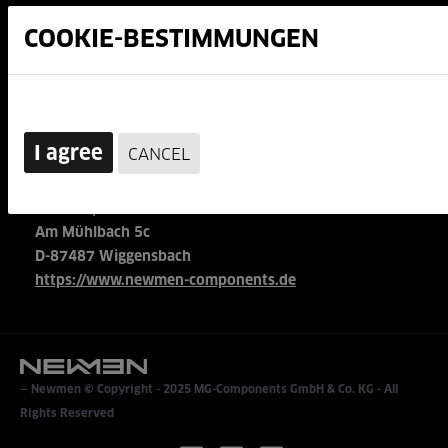
B2B Shop
OEM Portal
Revocation policy
General Terms and Conditions
MG-Components GmbH & Co. KG
Am Mühlbach 5c
D-87487 Wiggensbach
https://www.newmen-components.de
Newmen © Copyright - 2025
MG-Components GmbH & Co. KG
- All
Rights Reserved