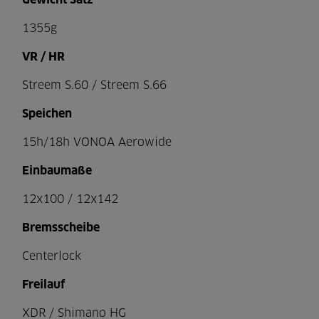
Gewicht Satz
1355g
VR / HR
Streem S.60 / Streem S.66
Speichen
15h/18h VONOA Aerowide
Einbaumaße
12x100 / 12x142
Bremsscheibe
Centerlock
Freilauf
XDR / Shimano HG