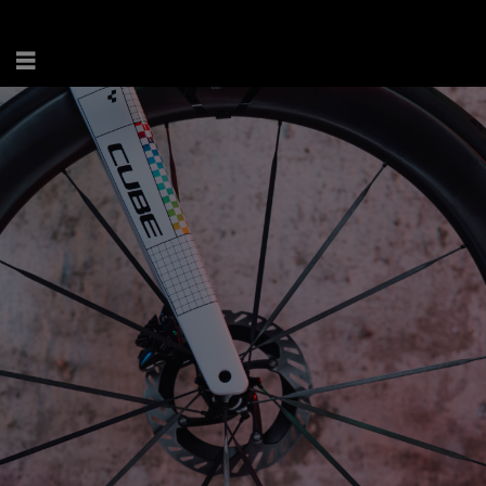
ENG
.
DE