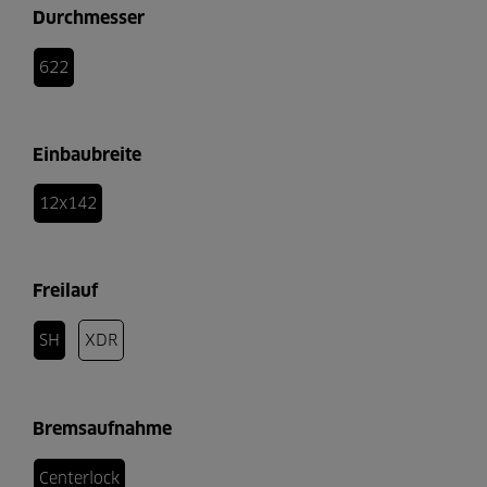
Durchmesser
622
Einbaubreite
12x142
Freilauf
SH
XDR
Bremsaufnahme
Centerlock