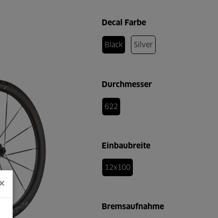
Decal Farbe
Black
Silver
Durchmesser
622
Einbaubreite
12x100
×
Bremsaufnahme