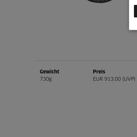
Gewicht
Preis
730g
EUR 913,00 (UVP)