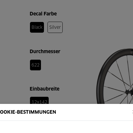
Decal Farbe
Black
Silver
Durchmesser
622
Einbaubreite
12x142
COOKIE-BESTIMMUNGEN
Freilauf