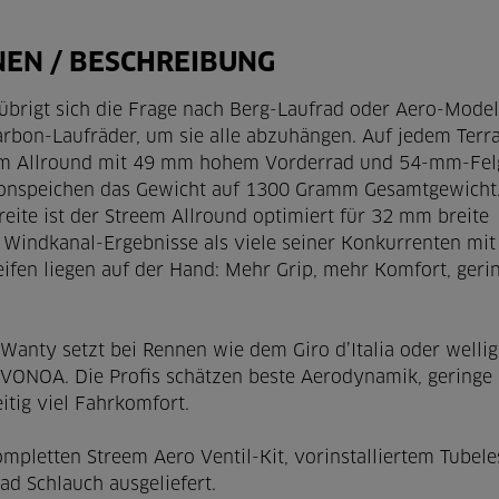
NEN / BESCHREIBUNG
rigt sich die Frage nach Berg-Laufrad oder Aero-Modell
arbon-Laufräder, um sie alle abzuhängen. Auf jedem Terra
eem Allround mit 49 mm hohem Vorderrad und 54-mm-Fel
onspeichen das Gewicht auf 1300 Gramm Gesamtgewicht.
te ist der Streem Allround optimiert für 32 mm breite
e Windkanal-Ergebnisse als viele seiner Konkurrenten mit
ifen liegen auf der Hand: Mehr Grip, mehr Komfort, geri
anty setzt bei Rennen wie dem Giro d’Italia oder welli
 VONOA. Die Profis schätzen beste Aerodynamik, geringe
itig viel Fahrkomfort.
pletten Streem Aero Ventil-Kit, vorinstalliertem Tubele
d Schlauch ausgeliefert.