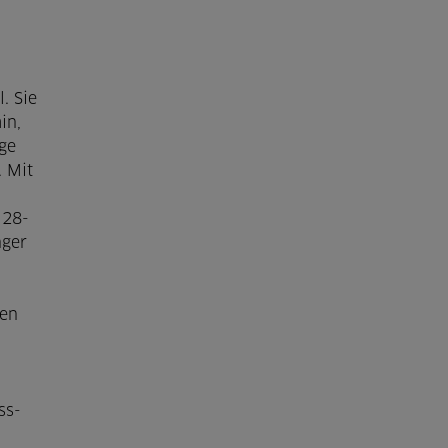
. Sie
in,
ge
 Mit
 28-
nger
gen
ss-