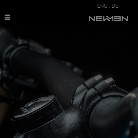
ENG
.
DE