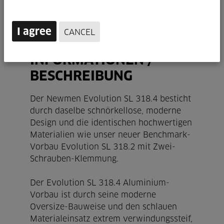
I agree
CANCEL
TECHNISCHE
INFORMATIONEN /
BESCHREIBUNG
Der Newmen Evolution SL 318.4 besticht
durch daselbe schnörkellose, moderne
Design und die identischen hochwertigen
Materialien wie unser neuer Benchmark-
Vorbau Evolution SL 318.2 mit Zwei-
Schrauben-Klemmung.
Der Evolution SL 318.4 Aluminium-
Vorbau ist durch seine moderne
Oversize-Bauweise und den schlauen
Materialeinsatz extrem verwindungssteif,