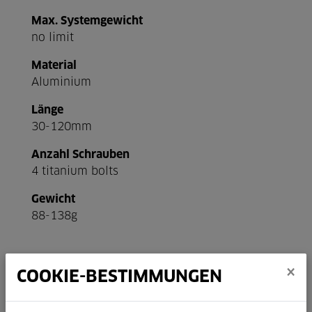
Max. Systemgewicht
no limit
Material
Aluminium
Länge
30-120mm
Anzahl Schrauben
4 titanium bolts
Gewicht
88-138g
×
COOKIE-BESTIMMUNGEN