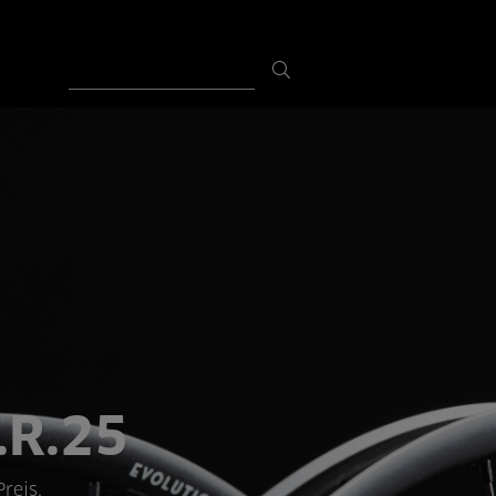
.R.25
reis.