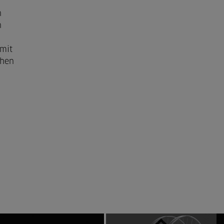
n
n
mit
chen