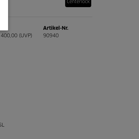
Centerlock
s
Artikel-Nr.
400,00 (UVP)
90940
SL