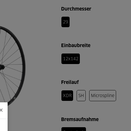
Durchmesser
29
Einbaubreite
12x142
Freilauf
XDR
SH
Microspline
×
Bremsaufnahme