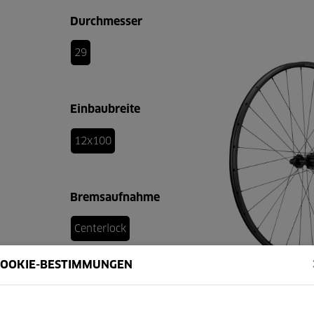
Durchmesser
29
Einbaubreite
12x100
Bremsaufnahme
Centerlock
COOKIE-BESTIMMUNGEN