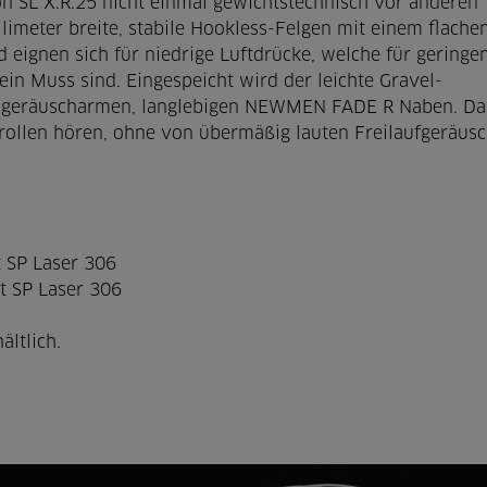
n SL X.R.25 nicht einmal gewichtstechnisch vor anderen
imeter breite, stabile Hookless-Felgen mit einem flache
 eignen sich für niedrige Luftdrücke, welche für geringe
in Muss sind. Eingespeicht wird der leichte Gravel-
n geräuscharmen, langlebigen NEWMEN FADE R Naben. Da
brollen hören, ohne von übermäßig lauten Freilaufgeräus
 SP Laser 306
 SP Laser 306
ältlich.