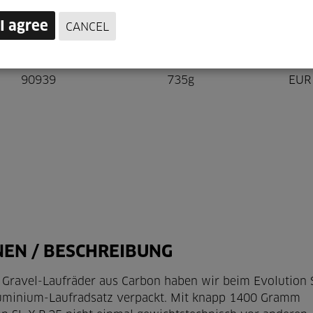
I agree
CANCEL
Artikel-Nr.
Gewicht
Prei
90939
735g
EUR 
NEN / BESCHREIBUNG
 Gravel-Laufräder aus Carbon haben wir beim Evolution 
Aluminium-Laufradsatz verpackt. Mit knapp 1400 Gramm