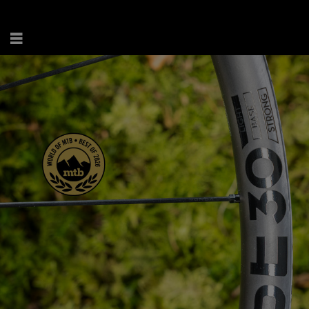
ENG
.
DE