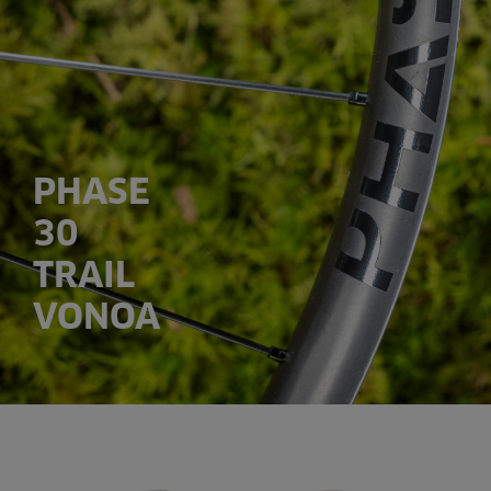
PHASE
30
TRAIL
VONOA