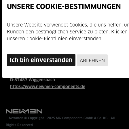
Kontakt
B2B Shop
OEM Portal
Widerrufsbelehrung
AGB
MG-Components GmbH & Co. KG
Am Mühlbach 5c
D-87487 Wiggensbach
https://www.newmen-components.de
Newmen © Copyright - 2025
MG-Components GmbH & Co. KG
- All
Rights Reserved