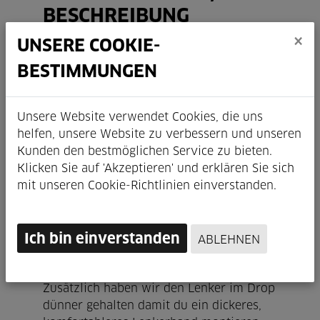
BESCHREIBUNG
×
UNSERE COOKIE-
Der perfekte Griff für jedes Abenteuer.
Unser neu entwickelter Newmen
BESTIMMUNGEN
Gravelbike-Lenker bietet ein Maß an
Ergonomie und Performance, das
Unsere Website verwendet Cookies, die uns
seinesgleichen sucht. Bei der Entwicklung
helfen, unsere Website zu verbessern und unseren
der ergonomischen Form, der
Kunden den bestmöglichen Service zu bieten.
Querschnitte und Biegungen haben wir
Klicken Sie auf 'Akzeptieren' und erklären Sie sich
eng mit einem Biomechaniker
mit unseren Cookie-Richtlinien einverstanden.
zusammengearbeitet.
Die Aussparung am Drop (110mm)
entlastet das Daumengelenk und die
tropfenförmige Gestaltung des Drops
Ich bin einverstanden
ABLEHNEN
sorgt für einen sicheren und
komfortablen Griff in ruppigen Passagen.
Zusätzlich haben wir den Lenker im Drop
dünner gehalten damit du ein dickeres,