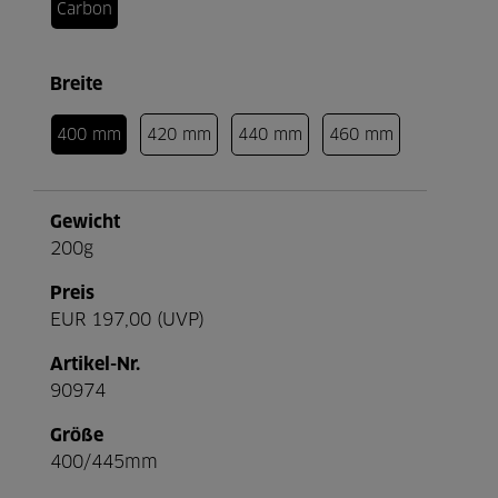
Carbon
Breite
400 mm
420 mm
440 mm
460 mm
Gewicht
200g
Preis
EUR 197,00 (UVP)
Artikel-Nr.
90974
Größe
400/445mm