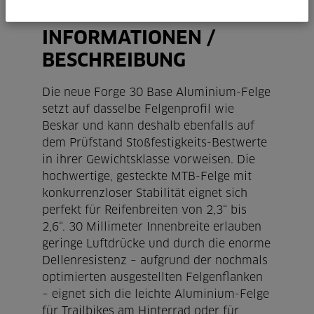
TECHNISCHE
INFORMATIONEN /
BESCHREIBUNG
Die neue Forge 30 Base Aluminium-Felge
setzt auf dasselbe Felgenprofil wie
Beskar und kann deshalb ebenfalls auf
dem Prüfstand Stoßfestigkeits-Bestwerte
in ihrer Gewichtsklasse vorweisen. Die
hochwertige, gesteckte MTB-Felge mit
konkurrenzloser Stabilität eignet sich
perfekt für Reifenbreiten von 2,3“ bis
2,6“. 30 Millimeter Innenbreite erlauben
geringe Luftdrücke und durch die enorme
Dellenresistenz – aufgrund der nochmals
optimierten ausgestellten Felgenflanken
– eignet sich die leichte Aluminium-Felge
für Trailbikes am Hinterrad oder für