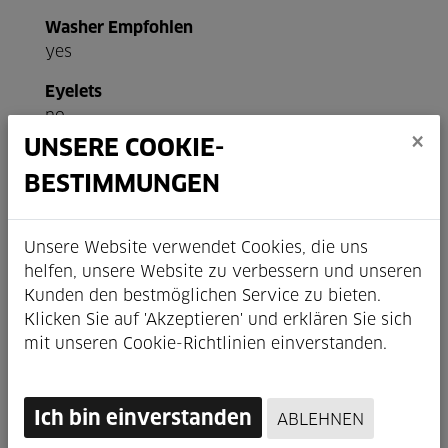
Washer Empfohlen
yes
Eyelets
no
×
UNSERE COOKIE-
Gewicht
570g
BESTIMMUNGEN
ERD
599 / 561
Unsere Website verwendet Cookies, die uns
helfen, unsere Website zu verbessern und unseren
Kunden den bestmöglichen Service zu bieten.
Klicken Sie auf 'Akzeptieren' und erklären Sie sich
mit unseren Cookie-Richtlinien einverstanden.
Ich bin einverstanden
ABLEHNEN