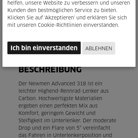
helfen, unsere Website zu verbessern und unseren
Kunden den bestmöglichen Service zu bieten.
Klicken Sie auf 'Akzeptieren' und erklären Sie sich
mit unseren Cookie-Richtlinien einverstanden.
Ich bin einverstanden
ABLEHNEN
TECHNISCHE
INFORMATIONEN /
BESCHREIBUNG
Der Newmen Advanced 318 ist ein
leichter Highend-Rennrad-Lenker aus
Carbon. Hochwertigste Materialien
ergeben einen perfekten Mix aus
Komfort, geringem Gewicht und
Steifigkeit im Unterlenker. Der moderate
Drop und ein Flare von 5° vereinfacht
das Fahren in Unterlenkerposition und